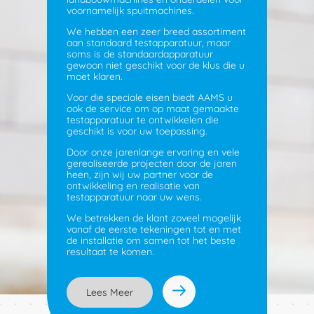
voornamelijk spuitmachines.
We hebben een zeer breed assortiment
aan standaard testapparatuur, maar
soms is de standaardapparatuur
gewoon niet geschikt voor de klus die u
moet klaren.
Voor die speciale eisen biedt AAMS u
ook de service om op maat gemaakte
testapparatuur te ontwikkelen die
geschikt is voor uw toepassing.
Door onze jarenlange ervaring en vele
gerealiseerde projecten door de jaren
heen, zijn wij uw partner voor de
ontwikkeling en realisatie van
testapparatuur naar uw wens.
We betrekken de klant zoveel mogelijk
vanaf de eerste tekeningen tot en met
de installatie om samen tot het beste
resultaat te komen.
Lees Meer