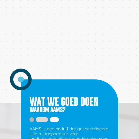
WAT WE GOED DOEN
WAAROM AAMS?
AAMS is een bedrijf dat gespecialiseerd
is in testapparatuur voor
landbouwmachines en onderdelen voor