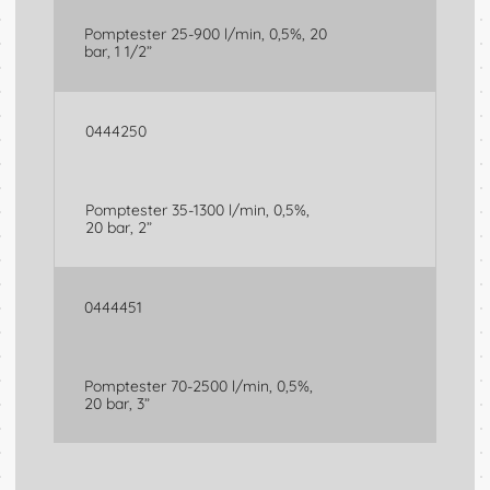
Pomptester 25-900 l/min, 0,5%, 20
bar, 1 1/2”
CONTACT
X
0444250
Pomptester 35-1300 l/min, 0,5%,
Naam
20 bar, 2”
0444451
Telefoon
Pomptester 70-2500 l/min, 0,5%,
20 bar, 3”
Email