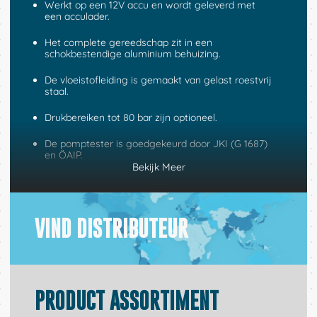
Werkt op een 12V accu en wordt geleverd met
een acculader.
Het complete gereedschap zit in een
schokbestendige aluminium behuizing.
De vloeistofleiding is gemaakt van gelast roestvrij
staal.
Drukbereiken tot 80 bar zijn optioneel.
De pomptester is goedgekeurd door JKI (G 1687)
en ÖAIP.
Bekijk Meer
VIND DISTRIBUTEUR
PRODUCT ASSORTIMENT